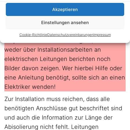
center‘][/atkp_product]
Akzeptieren
Installation der Rollladenschalter
Einstellungen ansehen
Vorweg: Egal ob es um Bauanleitungen,
Cookie-Richtlinie
Datenschutzvereinbarungen
Impressum
Projekte oder Testberichte geht, ich werde
weder über Installationsarbeiten an
elektrischen Leitungen berichten noch
Bilder davon zeigen. Wer hierbei Hilfe oder
eine Anleitung benötigt, sollte sich an einen
Elektriker wenden!
Zur Installation muss reichen, dass alle
benötigten Anschlüsse gut beschriftet sind
und auch die Information zur Länge der
Abisolierung nicht fehlt. Leitungen