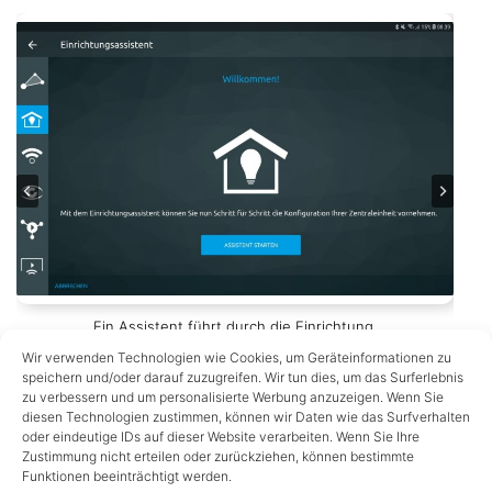
2. Netzwerkeinstellungen überprüfen, ggf. Zentrale
4. WLAN-Netz auswählen und Passwort eingeben
8. Registrierung für MytechniSat-Account
Ein Assistent führt durch die Einrichtung.
5. Einstellungen wurden übernommen
11. Einrichtung ist abgeschlossen
6. Smarthome Zugang einrichten
1. Verbindung mit dem Netzwerk
3. zusätzliches WLAN einrichten
7. Hinweis zum Fernzugriff
10. Update
umbenennen
Wir verwenden Technologien wie Cookies, um Geräteinformationen zu
speichern und/oder darauf zuzugreifen. Wir tun dies, um das Surferlebnis
zu verbessern und um personalisierte Werbung anzuzeigen. Wenn Sie
diesen Technologien zustimmen, können wir Daten wie das Surfverhalten
oder eindeutige IDs auf dieser Website verarbeiten. Wenn Sie Ihre
[atkp_product id=’11241′
Zustimmung nicht erteilen oder zurückziehen, können bestimmte
template=’secondwide‘ containercss=’atkp-
Funktionen beeinträchtigt werden.