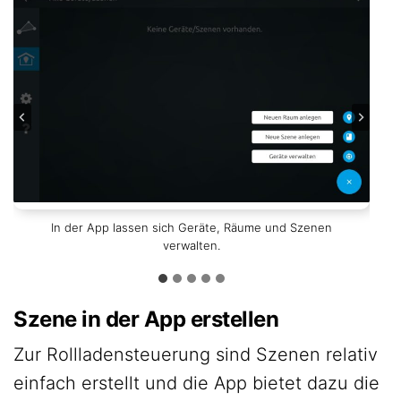
Der Rollladen lässt sich hoch und runter fahren aber auch
2. Auswahl des Gerätes, Suche starten und am Schalter
In der App lassen sich Geräte, Räume und Szenen
1. Auswahl des Gerätestandards
3. Schalter wurde hinzugefügt.
mit der Grafik bedienen.
bestätigen.
verwalten.
Szene in der App erstellen
Zur Rollladensteuerung sind Szenen relativ
einfach erstellt und die App bietet dazu die