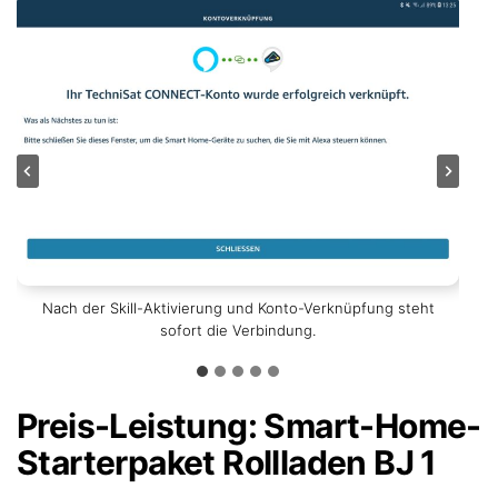
Die eingestellte Höhe nennt sich daher auch „Energienivau“.
Routinen können ebenso einfach und umfangreich wie in
Nach der Skill-Aktivierung und Konto-Verknüpfung steht
Die Rollladenschalter werden gesucht und gefunden.
Gelistet werden sie allerdings nur unter „sonstiges“.
der App von techniSat erstellt werden.
sofort die Verbindung.
Preis-Leistung: Smart-Home-
Starterpaket Rollladen BJ 1