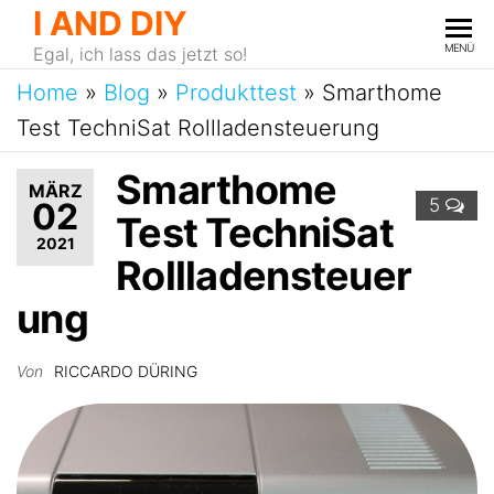
I AND DIY
MENÜ
Egal, ich lass das jetzt so!
Home
»
Blog
»
Produkttest
»
Smarthome
Test TechniSat Rollladensteuerung
Smarthome
MÄRZ
5
02
Test TechniSat
2021
Rollladensteuer
ung
Von
RICCARDO DÜRING