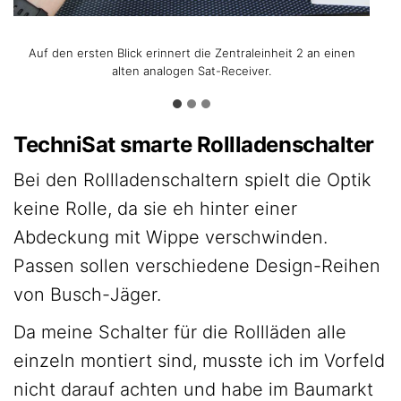
Auf den ersten Blick erinnert die Zentraleinheit 2 an einen
Rückseitig gibt es einen LAN-Anschluss und zwei USB-
Bei verdeckten Aufhängungen ist eine Bohrschablone
alten analogen Sat-Receiver.
immer hilfreich.
Anschlüsse.
TechniSat smarte Rollladenschalter
Bei den Rollladenschaltern spielt die Optik
keine Rolle, da sie eh hinter einer
Abdeckung mit Wippe verschwinden.
Passen sollen verschiedene Design-Reihen
von Busch-Jäger.
Da meine Schalter für die Rollläden alle
einzeln montiert sind, musste ich im Vorfeld
nicht darauf achten und habe im Baumarkt