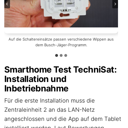
Aber auch in der Anleitung sind sämtliche Informationen zu
Auf die Schaltereinsätze passen verschiedene Wippen aus
Eindeutige Angaben zum Anschluss der Schalter.
dem Busch-Jäger-Programm.
finden.
Smarthome Test TechniSat:
Installation und
Inbetriebnahme
Für die erste Installation muss die
Zentraleinheit 2 an das LAN-Netz
angeschlossen und die App auf dem Tablet
installiert werden. Laut Bewertungen