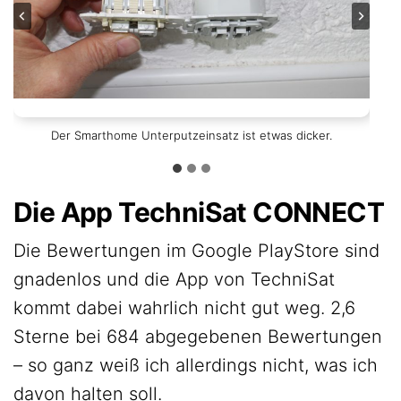
Lässt sich jedoch wie jeder andere Schalter einbauen.
Der Smarthome Unterputzeinsatz ist etwas dicker.
Abgedeckt wurde mit Wippen von Busch-Jäger.
Die App TechniSat CONNECT
Die Bewertungen im Google PlayStore sind
gnadenlos und die App von TechniSat
kommt dabei wahrlich nicht gut weg. 2,6
Sterne bei 684 abgegebenen Bewertungen
– so ganz weiß ich allerdings nicht, was ich
davon halten soll.