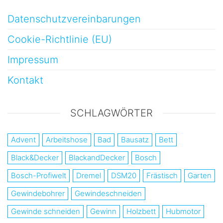
Datenschutzvereinbarungen
Cookie-Richtlinie (EU)
Impressum
Kontakt
SCHLAGWÖRTER
Advent
Arbeitshose
Bad
Bausatz
Bett
Black&Decker
BlackandDecker
Bosch
Bosch-Profiwelt
Dremel
DSM20
Frästisch
Garten
Gewindebohrer
Gewindeschneiden
Gewinde schneiden
Gewinn
Holzbett
Hubmotor