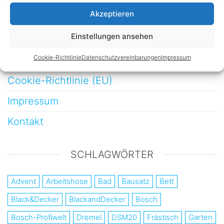
Möbelbau
Akzeptieren
Werkstatt
Einstellungen ansehen
Cookie-Richtlinie
Datenschutzvereinbarungen
Impressum
Datenschutzvereinbarungen
Cookie-Richtlinie (EU)
Impressum
Kontakt
SCHLAGWÖRTER
Advent
Arbeitshose
Bad
Bausatz
Bett
Black&Decker
BlackandDecker
Bosch
Bosch-Profiwelt
Dremel
DSM20
Frästisch
Garten