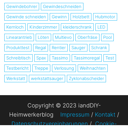
Gewindebohrer
Gewindeschneiden
Gewinde schneiden
Gewinn
Holzbett
Hubmotor
Kernloch
Kinderzimmer
kleiderschrank
LED
Linearantrieb
Löten
Multievo
Oberfräse
Pool
Produkttest
Regal
Rentier
Sauger
Schrank
Schreibtisch
Spax
Tassimo
Tassimoregal
Test
Testbericht
Treppe
Verlosung
Weihnachten
Werkstatt
werkstattsauger
Zyklonabscheider
Copyright © 2023 iandDIY-
Heimwerkerblog
Impressum
/
Kontakt
/
Datenschutzvereinbarungen
/
Cookie-