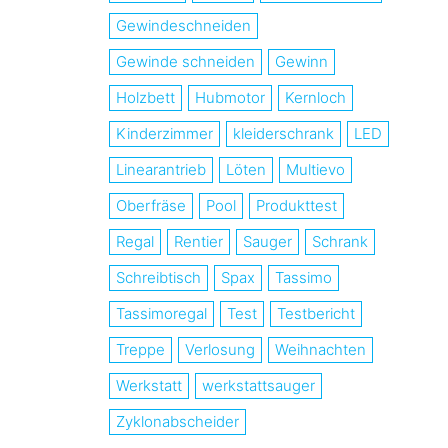
Gewindeschneiden
Gewinde schneiden
Gewinn
Holzbett
Hubmotor
Kernloch
Kinderzimmer
kleiderschrank
LED
Linearantrieb
Löten
Multievo
Oberfräse
Pool
Produkttest
Regal
Rentier
Sauger
Schrank
Schreibtisch
Spax
Tassimo
Tassimoregal
Test
Testbericht
Treppe
Verlosung
Weihnachten
Werkstatt
werkstattsauger
Zyklonabscheider