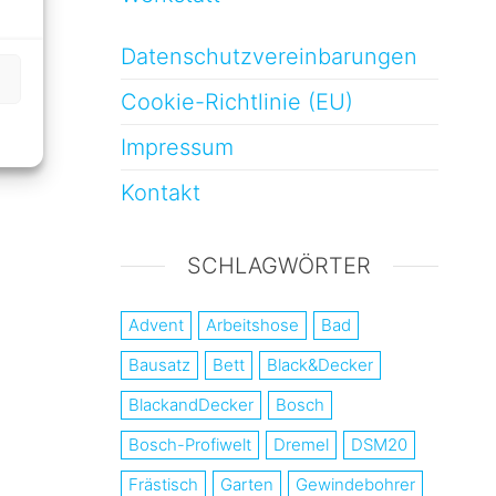
Datenschutzvereinbarungen
Cookie-Richtlinie (EU)
Impressum
Kontakt
SCHLAGWÖRTER
Advent
Arbeitshose
Bad
Bausatz
Bett
Black&Decker
BlackandDecker
Bosch
Bosch-Profiwelt
Dremel
DSM20
Frästisch
Garten
Gewindebohrer