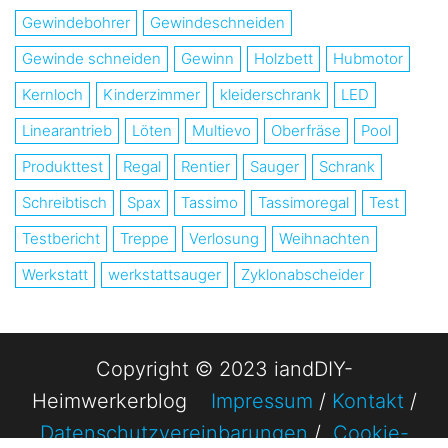
Gewindebohrer
Gewindeschneiden
Gewinde schneiden
Gewinn
Holzbett
Hubmotor
Kernloch
Kinderzimmer
kleiderschrank
LED
Linearantrieb
Löten
Multievo
Oberfräse
Pool
Produkttest
Regal
Rentier
Sauger
Schrank
Schreibtisch
Spax
Tassimo
Tassimoregal
Test
Testbericht
Treppe
Verlosung
Weihnachten
Werkstatt
werkstattsauger
Zyklonabscheider
Copyright © 2023 iandDIY-
Heimwerkerblog
Impressum
/
Kontakt
/
Datenschutzvereinbarungen
/
Cookie-