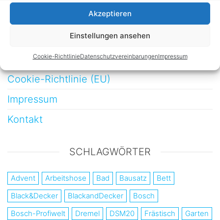
Möbelbau
Akzeptieren
Werkstatt
Einstellungen ansehen
Cookie-Richtlinie
Datenschutzvereinbarungen
Impressum
Datenschutzvereinbarungen
Cookie-Richtlinie (EU)
Impressum
Kontakt
SCHLAGWÖRTER
Advent
Arbeitshose
Bad
Bausatz
Bett
Black&Decker
BlackandDecker
Bosch
Bosch-Profiwelt
Dremel
DSM20
Frästisch
Garten