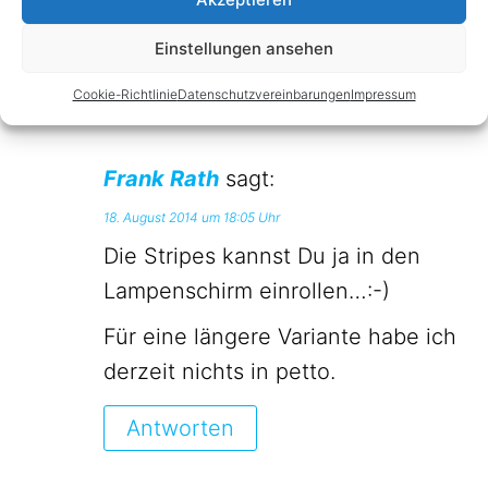
Stripes gekauft habe. Müsste also eher
etwas längliches werden.
Einstellungen ansehen
Cookie-Richtlinie
Datenschutzvereinbarungen
Impressum
Antworten
Frank Rath
sagt:
18. August 2014 um 18:05 Uhr
Die Stripes kannst Du ja in den
Lampenschirm einrollen…:-)
Für eine längere Variante habe ich
derzeit nichts in petto.
Antworten