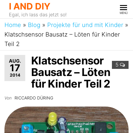
I AND DIY
MENÜ
Egal, ich lass das jetzt so!
Home
»
Blog
»
Projekte für und mit Kinder
»
Klatschsensor Bausatz – Löten für Kinder
Teil 2
Klatschsensor
AUG.
5
17
Bausatz – Löten
2014
für Kinder Teil 2
Von
RICCARDO DÜRING