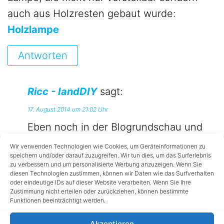
auch aus Holzresten gebaut wurde:
Holzlampe
Antworten
Ricc - IandDIY
sagt:
17. August 2014 um 21:02 Uhr
Eben noch in der Blogrundschau und
schon hier in meinem Beitrag. 🙂
Wir verwenden Technologien wie Cookies, um Geräteinformationen zu
speichern und/oder darauf zuzugreifen. Wir tun dies, um das Surferlebnis
Die Lampe werde ich auch irgendwann
zu verbessern und um personalisierte Werbung anzuzeigen. Wenn Sie
diesen Technologien zustimmen, können wir Daten wie das Surfverhalten
noch bauen. Gehört ja irgendwie zu
oder eindeutige IDs auf dieser Website verarbeiten. Wenn Sie Ihre
Zustimmung nicht erteilen oder zurückziehen, können bestimmte
jedem Holzwerker. In dem Fall eignet
Funktionen beeinträchtigt werden.
sie sich aber nicht, da ich ja LED-
Akzeptieren