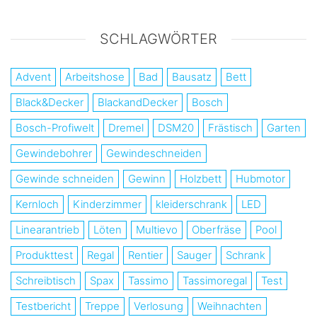
SCHLAGWÖRTER
Advent
Arbeitshose
Bad
Bausatz
Bett
Black&Decker
BlackandDecker
Bosch
Bosch-Profiwelt
Dremel
DSM20
Frästisch
Garten
Gewindebohrer
Gewindeschneiden
Gewinde schneiden
Gewinn
Holzbett
Hubmotor
Kernloch
Kinderzimmer
kleiderschrank
LED
Linearantrieb
Löten
Multievo
Oberfräse
Pool
Produkttest
Regal
Rentier
Sauger
Schrank
Schreibtisch
Spax
Tassimo
Tassimoregal
Test
Testbericht
Treppe
Verlosung
Weihnachten