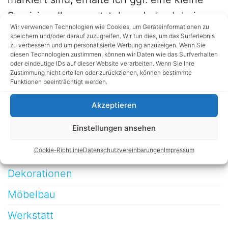
Provision. Ihnen entstehen dadurch keine
Wir verwenden Technologien wie Cookies, um Geräteinformationen zu
Nachteile.
speichern und/oder darauf zuzugreifen. Wir tun dies, um das Surferlebnis
zu verbessern und um personalisierte Werbung anzuzeigen. Wenn Sie
diesen Technologien zustimmen, können wir Daten wie das Surfverhalten
KATEGORIEN
oder eindeutige IDs auf dieser Website verarbeiten. Wenn Sie Ihre
Zustimmung nicht erteilen oder zurückziehen, können bestimmte
Funktionen beeinträchtigt werden.
Haus, Hof und Garten
Akzeptieren
Kinder
Einstellungen ansehen
Testberichte
Cookie-Richtlinie
Datenschutzvereinbarungen
Impressum
Technik
Dekorationen
Möbelbau
Werkstatt