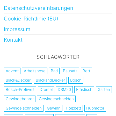
Datenschutzvereinbarungen
Cookie-Richtlinie (EU)
Impressum
Kontakt
SCHLAGWÖRTER
Advent
Arbeitshose
Bad
Bausatz
Bett
Black&Decker
BlackandDecker
Bosch
Bosch-Profiwelt
Dremel
DSM20
Frästisch
Garten
Gewindebohrer
Gewindeschneiden
Gewinde schneiden
Gewinn
Holzbett
Hubmotor