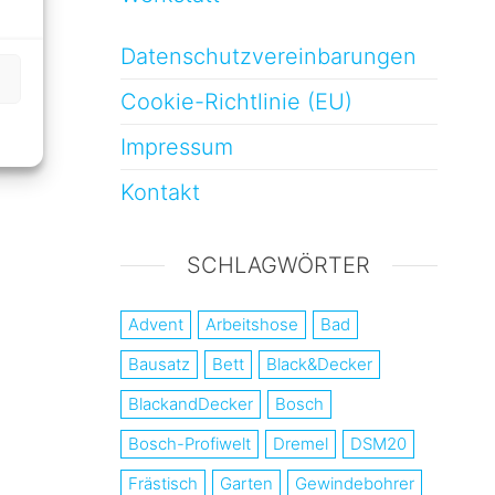
Datenschutzvereinbarungen
Cookie-Richtlinie (EU)
Impressum
Kontakt
SCHLAGWÖRTER
Advent
Arbeitshose
Bad
Bausatz
Bett
Black&Decker
BlackandDecker
Bosch
Bosch-Profiwelt
Dremel
DSM20
Frästisch
Garten
Gewindebohrer