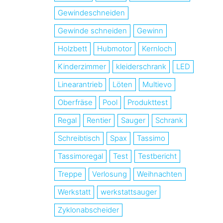
Gewindeschneiden
Gewinde schneiden
Gewinn
Holzbett
Hubmotor
Kernloch
Kinderzimmer
kleiderschrank
LED
Linearantrieb
Löten
Multievo
Oberfräse
Pool
Produkttest
Regal
Rentier
Sauger
Schrank
Schreibtisch
Spax
Tassimo
Tassimoregal
Test
Testbericht
Treppe
Verlosung
Weihnachten
Werkstatt
werkstattsauger
Zyklonabscheider