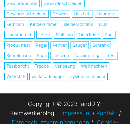
Gewindebohrer
Gewindeschneiden
Gewinde schneiden
Gewinn
Holzbett
Hubmotor
Kernloch
Kinderzimmer
kleiderschrank
LED
Linearantrieb
Löten
Multievo
Oberfräse
Pool
Produkttest
Regal
Rentier
Sauger
Schrank
Schreibtisch
Spax
Tassimo
Tassimoregal
Test
Testbericht
Treppe
Verlosung
Weihnachten
Werkstatt
werkstattsauger
Zyklonabscheider
Copyright © 2023 iandDIY-
Heimwerkerblog
Impressum
/
Kontakt
/
Datenschutzvereinbarungen
/
Cookie-