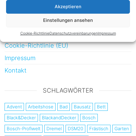
Möbelbau
Akzeptieren
Werkstatt
Einstellungen ansehen
Datenschutzvereinbarungen
Cookie-Richtlinie
Datenschutzvereinbarungen
Impressum
Cookie-Richtlinie (EU)
Impressum
Kontakt
SCHLAGWÖRTER
Advent
Arbeitshose
Bad
Bausatz
Bett
Black&Decker
BlackandDecker
Bosch
Bosch-Profiwelt
Dremel
DSM20
Frästisch
Garten