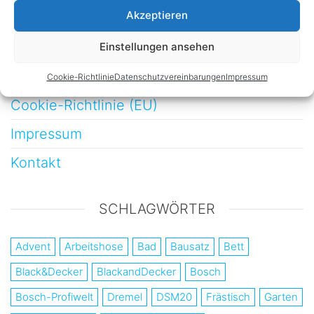
Möbelbau
Akzeptieren
Werkstatt
Einstellungen ansehen
Datenschutzvereinbarungen
Cookie-Richtlinie
Datenschutzvereinbarungen
Impressum
Cookie-Richtlinie (EU)
Impressum
Kontakt
SCHLAGWÖRTER
Advent
Arbeitshose
Bad
Bausatz
Bett
Black&Decker
BlackandDecker
Bosch
Bosch-Profiwelt
Dremel
DSM20
Frästisch
Garten