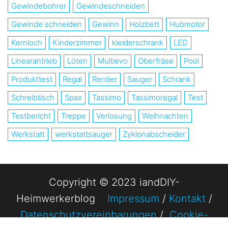
Gewindebohrer
Gewindeschneiden
Gewinde schneiden
Gewinn
Holzbett
Hubmotor
Kernloch
Kinderzimmer
kleiderschrank
LED
Linearantrieb
Löten
Multievo
Oberfräse
Pool
Produkttest
Regal
Rentier
Sauger
Schrank
Schreibtisch
Spax
Tassimo
Tassimoregal
Test
Testbericht
Treppe
Verlosung
Weihnachten
Werkstatt
werkstattsauger
Zyklonabscheider
Copyright © 2023 iandDIY-
Heimwerkerblog
Impressum
/
Kontakt
/
Datenschutzvereinbarungen
/
Cookie-